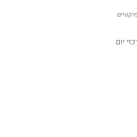
רקטיים 
זי יום 