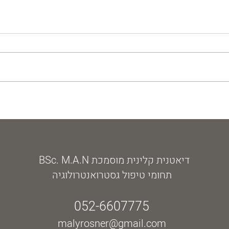
ללא גלוטן ובריא
תזונה 
הרצאה
דיאטנית קלינית מוסמכת BSc. M.A.N
תחומי טיפול גסטרואנטרולוגיה
052-6607775
malyrosner@gmail.com